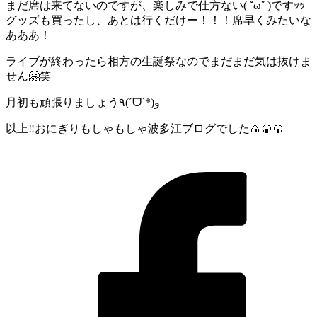
まだ席は来てないのですが、楽しみで仕方ない( ˇωˇ )ですｯｯ
グッズも買ったし、あとは行くだけー！！！席早くみたいな
あああ！
ライブが終わったら相方の生誕祭なのでまだまだ気は抜けま
せん🤗笑
月初も頑張りましょう٩(ˊᗜˋ*)و
以上‼️おにぎりもしゃもしゃ波多江ブログでした🍙🍘🍘