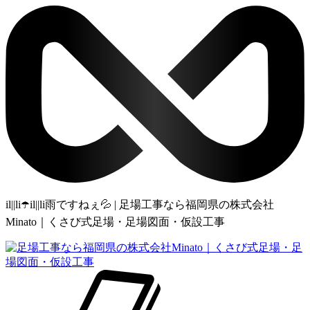
il||li☂️il||li雨ですねぇ💦 | 足場工事なら福岡県の株式会社
Minato｜くさび式足場・足場図面・仮設工事